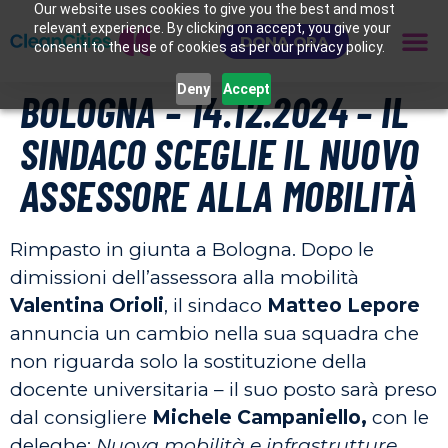
Our website uses cookies to give you the best and most
relevant experience. By clicking on accept, you give your
DONA ORA
consent to the use of cookies as per our privacy policy.
Deny
Accept
BOLOGNA – 14.12.2024 – IL
SINDACO SCEGLIE IL NUOVO
ASSESSORE ALLA MOBILITÀ
Rimpasto in giunta a Bologna. Dopo le
dimissioni dell’assessora alla mobilità
Valentina Orioli
, il sindaco
Matteo Lepore
annuncia un cambio nella sua squadra che
non riguarda solo la sostituzione della
docente universitaria – il suo posto sarà preso
dal consigliere
Michele Campaniello,
con le
deleghe:
Nuova mobilità e infrastrutture,