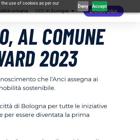
 the use of cookies as per our
Deny
Accept
ilità urbana
CCC in Europa
DONA ORA
30, AL COMUNE
WARD 2023
onoscimento che l’Anci assegna ai
obilità sostenibile.
ittà di Bologna per tutte le iniziative
re per essere diventata la prima