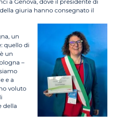
ci a Genova, dove il presidente di
della giuria hanno consegnato il
gna, un
 quello di
 è un
Bologna –
i siamo
e e a
amo voluto
i
e della