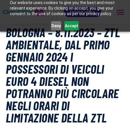
Our website uses cookies to give you the best and most
relevant experience. By clicking on accept, you give your
DONA ORA
consent to the use of cookies as per our privacy policy.
Deny
Accept
BOLOGNA – 8.11.2023 – ZTL
AMBIENTALE, DAL PRIMO
GENNAIO 2024 I
POSSESSORI DI VEICOLI
EURO 4 DIESEL NON
POTRANNO PIÙ CIRCOLARE
NEGLI ORARI DI
LIMITAZIONE DELLA ZTL