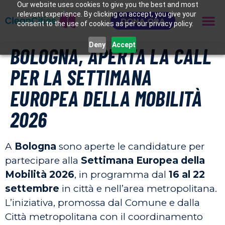
Our website uses cookies to give you the best and most
relevant experience. By clicking on accept, you give your
DONA ORA
consent to the use of cookies as per our privacy policy.
Deny
Accept
BOLOGNA, APERTA LA CALL
PER LA SETTIMANA
EUROPEA DELLA MOBILITÀ
2026
A
Bologna
sono aperte le candidature per
partecipare alla
Settimana Europea della
Mobilità 2026
, in programma dal
16 al 22
settembre
in città e nell’area metropolitana.
L’iniziativa, promossa dal Comune e dalla
Città metropolitana con il coordinamento