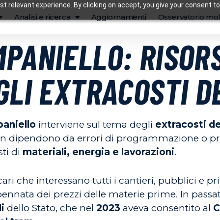
t relevant experience. By clicking on accept, you give your consent to
Analisi e ricerca
Aggiornamenti
Osservatorio mob
MPANIELLO: RISOR
GLI EXTRACOSTI D
aniello
interviene sul tema degli
extracosti de
n dipendono da errori di programmazione o pro
ti di
materiali, energia e lavorazioni
.
ri che interessano tutti i cantieri, pubblici e pri
pennata dei prezzi delle materie prime. In pass
i
dello Stato, che nel
2023
aveva consentito al
C