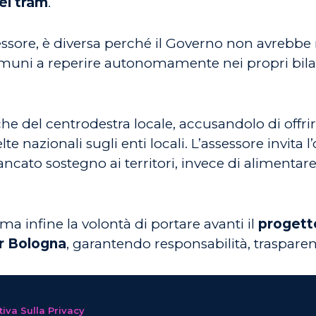
el tram
.
ssessore, è diversa perché il Governo non avrebb
uni a reperire autonomamente nei propri bilanci
e del centrodestra locale, accusandolo di offrire
elte nazionali sugli enti locali. L’assessore invita
cato sostegno ai territori, invece di alimenta
 infine la volontà di portare avanti il
progett
er Bologna
, garantendo responsabilità, trasparenz
iva Sulla Privacy