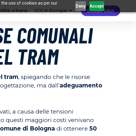
 the use of cookies as per our
Deny
Accept
ilità urbana
CCC in Europa
DONA ORA
SE COMUNALI
EL TRAM
l tram
, spiegando che le risorse
gettazione, ma dall’
adeguamento
vati, a causa delle tensioni
ato questi maggiori costi venivano
omune di Bologna
di ottenere
50