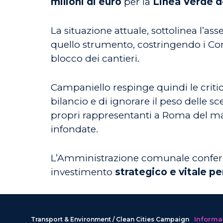
milioni di euro
per la
Linea Verde d
La situazione attuale, sottolinea l’a
quello strumento, costringendo i Com
blocco dei cantieri.
Campaniello respinge quindi le critich
bilancio e di ignorare il peso delle sc
propri rappresentanti a Roma del man
infondate.
L’Amministrazione comunale conferma
investimento
strategico e vitale p
Informat
Transport & Environment / Clean Cities Campaign