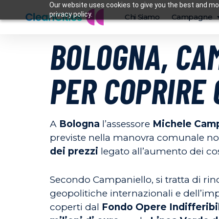
Our website uses cookies to give you the best and mos
privacy policy.
Chi Siamo
Campagne
BOLOGNA, CA
PER COPRIRE 
A
Bologna
l’assessore
Michele Camp
previste nella manovra comunale no
dei prezzi
legato all’aumento dei cos
Secondo Campaniello, si tratta di rinca
geopolitiche internazionali e dell’im
coperti dal
Fondo Opere Indifferibil