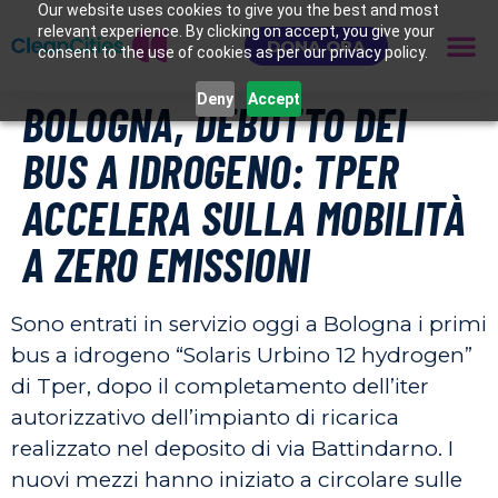
Our website uses cookies to give you the best and most
relevant experience. By clicking on accept, you give your
DONA ORA
consent to the use of cookies as per our privacy policy.
Deny
Accept
BOLOGNA, DEBUTTO DEI
BUS A IDROGENO: TPER
ACCELERA SULLA MOBILITÀ
A ZERO EMISSIONI
Sono entrati in servizio oggi a Bologna i primi
bus a idrogeno “Solaris Urbino 12 hydrogen”
di Tper, dopo il completamento dell’iter
autorizzativo dell’impianto di ricarica
realizzato nel deposito di via Battindarno. I
nuovi mezzi hanno iniziato a circolare sulle