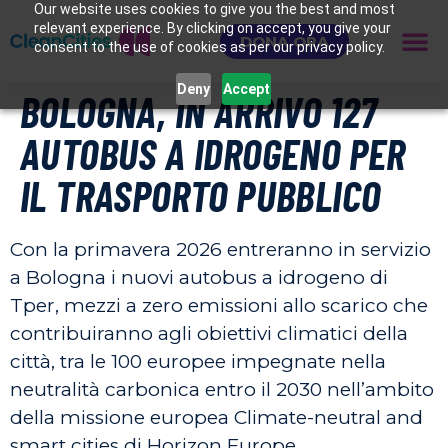
Our website uses cookies to give you the best and most
relevant experience. By clicking on accept, you give your
DONA ORA
consent to the use of cookies as per our privacy policy.
Deny
Accept
BOLOGNA, IN ARRIVO 127
AUTOBUS A IDROGENO PER
IL TRASPORTO PUBBLICO
Con la primavera 2026 entreranno in servizio
a Bologna i nuovi autobus a idrogeno di
Tper, mezzi a zero emissioni allo scarico che
contribuiranno agli obiettivi climatici della
città, tra le 100 europee impegnate nella
neutralità carbonica entro il 2030 nell’ambito
della missione europea Climate-neutral and
smart cities di Horizon Europe.