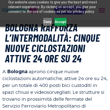
Our website uses cookies to give you the best and most
relevant experience. By clicking on accept, you give your
DONA ORA
consent to the use of cookies as per our privacy policy.
Deny
Accept
BOLOGNA RAFFORZA
L’INTERMODALITÀ: CINQUE
NUOVE CICLOSTAZIONI
ATTIVE 24 ORE SU 24
A
Bologna
aprono cinque nuove
ciclostazioni automatiche, attive 24 ore su 24,
per un totale di 400 posti bici custoditi in
spazi chiusi e videosorvegliati. Le strutture si
trovano in prossimità delle fermate del
Servizio Ferroviario Metropolitano di