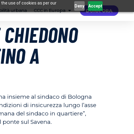
 the use of cookies as per our
Deny
Accept
ilità urbana
CCC in Europa
DONA ORA
E CHIEDONO
INO A
ana insieme al sindaco di Bologna
dizioni di insicurezza lungo l’asse
imana del sindaco in quartiere”,
il ponte sul Savena.