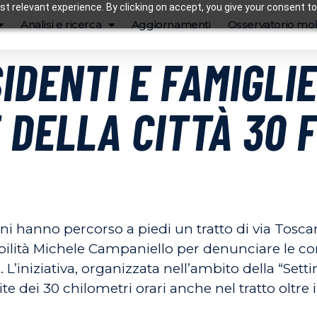
t relevant experience. By clicking on accept, you give your consent to
Analisi e ricerca
Aggiornamenti
Osservatorio mob
IDENTI E FAMIGLI
 DELLA CITTÀ 30 F
i hanno percorso a piedi un tratto di via Tosc
bilità Michele Campaniello per denunciare le con
 L’iniziativa, organizzata nell’ambito della “Sett
te dei 30 chilometri orari anche nel tratto oltre 