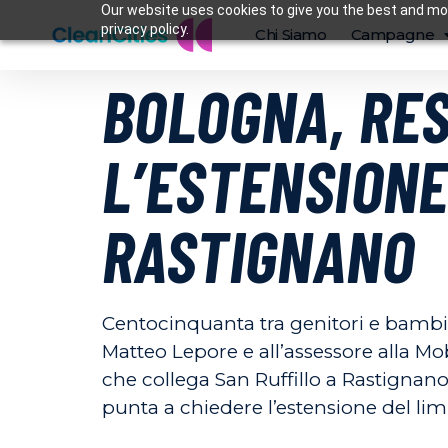
Our website uses cookies to give you the best and mos
privacy policy.
Chi Siamo
Campagne
BOLOGNA, RES
L’ESTENSIONE
RASTIGNANO
Centocinquanta tra genitori e bambin
Matteo Lepore e all’assessore alla Mo
che collega San Ruffillo a Rastignano.
punta a chiedere l’estensione del limi