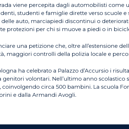
rada viene percepita dagli automobilisti come 
ti, studenti e famiglie dirette verso scuole e ser
 delle auto, marciapiedi discontinui o deteriorat
 protezioni per chi si muove a piedi o in bicicl
ciare una petizione che, oltre all’estensione della
à, maggiori controlli della polizia locale e percors
logna ha celebrato a Palazzo d’Accursio i risulta
enitori volontari. Nell’ultimo anno scolastico s
oinvolgendo circa 500 bambini. La scuola Fortuzz
iorini e dalla Armandi Avogli.