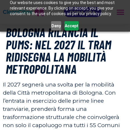
Our website uses cookies to give you the best and most
relevant experience. By clicking on accept, you give your
DONA ORA
consent to the use of cookies as per our privacy policy.
Deny
Accept
BOLOGNA RILANCIA IL
PUMS: NEL 2027 IL TRAM
RIDISEGNA LA MOBILITÀ
METROPOLITANA
Il 2027 segnerà una svolta per la mobilità
della Città metropolitana di Bologna. Con
l’entrata in esercizio delle prime linee
tranviarie, prenderà forma una
trasformazione strutturale che coinvolgerà
non solo il capoluogo ma tutti i 55 Comuni