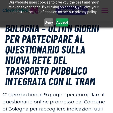
Our website uses cookies to give you the best and most
relevant experience. By clicking on accept, you give your
DONA ORA
consent to the use of cookies as per our privacy policy.
Deny
Accept
BOLOGNA – ULTIMI GIORNI
PER PARTECIPARE AL
QUESTIONARIO SULLA
NUOVA RETE DEL
TRASPORTO PUBBLICO
INTEGRATA CON IL TRAM
C’è tempo fino al 9 giugno per compilare il
questionario online promosso dal Comune
di Bologna per raccogliere indicazioni utili