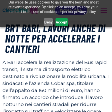
Our website uses cookies to give you the best and most
relevant experience. By clicking on accept, you give your
DONA ORA
consent to the use of cookies as per our privacy policy.
Deny
Accept
BRT BARI, LAVORI ANCHE DI
NOTTE PER ACCELERARE I
CANTIERI
A Bari accelera la realizzazione del Bus rapid
transit, il sistema di trasporto elettrico
destinato a rivoluzionare la mobilità urbana. I
sindacati e l’azienda Cobar spa, titolare
dell’appalto da 160 milioni di euro, hanno
firmato un accordo che introduce il lavoro
notturno nei cantieri stradali per ridurre
l’impatto sul traffico e velocizzare le opere.