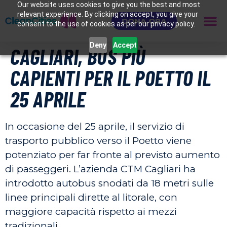
Our website uses cookies to give you the best and most
relevant experience. By clicking on accept, you give your
DONA ORA
consent to the use of cookies as per our privacy policy.
Deny
Accept
CAGLIARI, BUS PIÙ
CAPIENTI PER IL POETTO IL
25 APRILE
In occasione del 25 aprile, il servizio di
trasporto pubblico verso il Poetto viene
potenziato per far fronte al previsto aumento
di passeggeri. L’azienda CTM Cagliari ha
introdotto autobus snodati da 18 metri sulle
linee principali dirette al litorale, con
maggiore capacità rispetto ai mezzi
tradizionali.