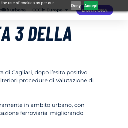
 the use of cookies as per our
Deny
Accept
ilità urbana
CCC in Europa
DONA ORA
EA 3 DELLA
di Cagliari, dopo l’esito positivo
ulteriori procedure di Valutazione di
interamente in ambito urbano, con
stazione ferroviaria, migliorando