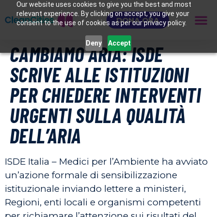
Our website uses cookies to give you the best and most
relevant experience. By clicking on accept, you give your
DONA ORA
consent to the use of cookies as per our privacy policy.
Deny
Accept
CAMBIAMO ARIA: ISDE
SCRIVE ALLE ISTITUZIONI
PER CHIEDERE INTERVENTI
URGENTI SULLA QUALITÀ
DELL’ARIA
ISDE Italia – Medici per l’Ambiente ha avviato
un’azione formale di sensibilizzazione
istituzionale inviando lettere a ministeri,
Regioni, enti locali e organismi competenti
per richiamare l’attenzione sui risultati del