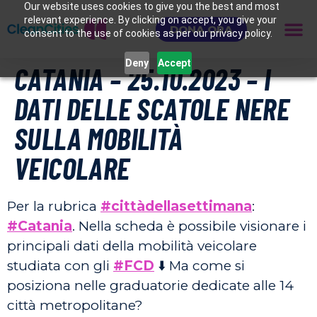
Our website uses cookies to give you the best and most
relevant experience. By clicking on accept, you give your
DONA ORA
consent to the use of cookies as per our privacy policy.
Deny
Accept
CATANIA – 25.10.2023 – I
DATI DELLE SCATOLE NERE
SULLA MOBILITÀ
VEICOLARE
Per la rubrica
#cittàdellasettimana
:
#Catania
. Nella scheda è possibile visionare i
principali dati della mobilità veicolare
studiata con gli
#FCD
⬇️ Ma come si
posiziona nelle graduatorie dedicate alle 14
città metropolitane?