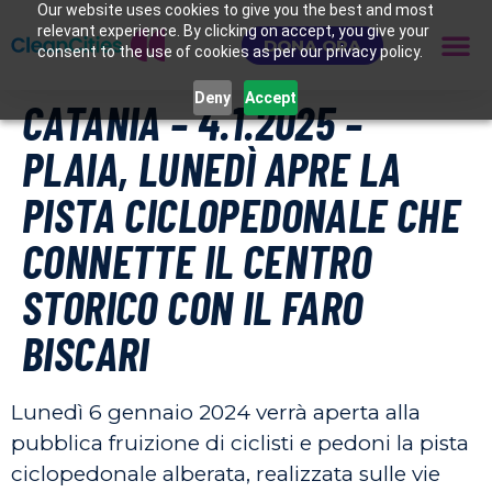
Our website uses cookies to give you the best and most
relevant experience. By clicking on accept, you give your
DONA ORA
consent to the use of cookies as per our privacy policy.
Deny
Accept
CATANIA – 4.1.2025 –
PLAIA, LUNEDÌ APRE LA
PISTA CICLOPEDONALE CHE
CONNETTE IL CENTRO
STORICO CON IL FARO
BISCARI
Lunedì 6 gennaio 2024 verrà aperta alla
pubblica fruizione di ciclisti e pedoni la pista
ciclopedonale alberata, realizzata sulle vie