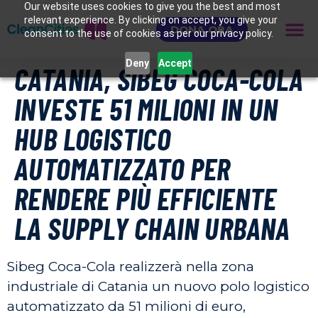
Our website uses cookies to give you the best and most
relevant experience. By clicking on accept, you give your
DONA ORA
consent to the use of cookies as per our privacy policy.
Deny
Accept
CATANIA, SIBEG COCA-COLA
INVESTE 51 MILIONI IN UN
HUB LOGISTICO
AUTOMATIZZATO PER
RENDERE PIÙ EFFICIENTE
LA SUPPLY CHAIN URBANA
Sibeg Coca-Cola realizzerà nella zona
industriale di Catania un nuovo polo logistico
automatizzato da 51 milioni di euro,