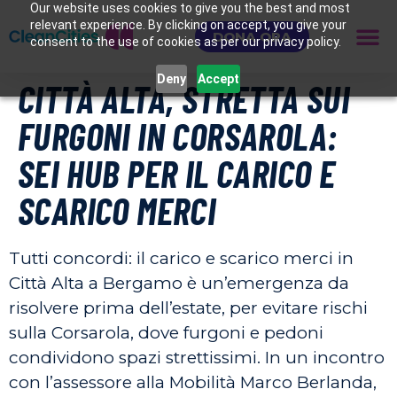
Our website uses cookies to give you the best and most
relevant experience. By clicking on accept, you give your
DONA ORA
consent to the use of cookies as per our privacy policy.
Deny
Accept
CITTÀ ALTA, STRETTA SUI
FURGONI IN CORSAROLA:
SEI HUB PER IL CARICO E
SCARICO MERCI
Tutti concordi: il carico e scarico merci in
Città Alta a Bergamo è un’emergenza da
risolvere prima dell’estate, per evitare rischi
sulla Corsarola, dove furgoni e pedoni
condividono spazi strettissimi. In un incontro
con l’assessore alla Mobilità Marco Berlanda,