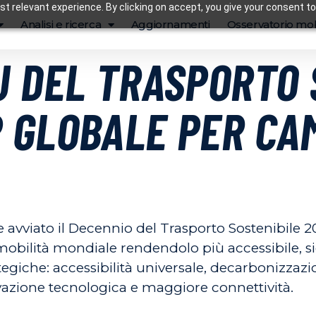
t relevant experience. By clicking on accept, you give your consent to
Analisi e ricerca
Aggiornamenti
Osservatorio mob
 DEL TRASPORTO 
 GLOBALE PER CA
 avviato il Decennio del Trasporto Sostenibile 2
mobilità mondiale rendendolo più accessibile, sic
egiche: accessibilità universale, decarbonizzazio
novazione tecnologica e maggiore connettività.