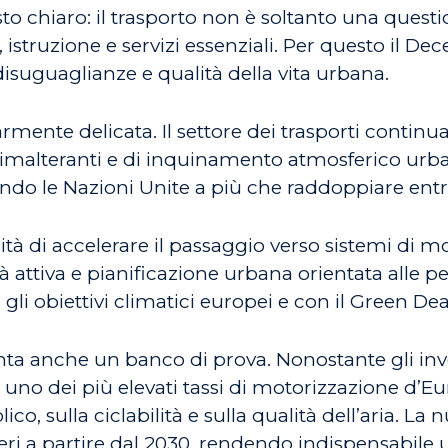
 chiaro: il trasporto non è soltanto una questi
e, istruzione e servizi essenziali. Per questo il
disuguaglianze e qualità della vita urbana.
larmente delicata. Il settore dei trasporti continu
 climalteranti e di inquinamento atmosferico urb
ndo le Nazioni Unite a più che raddoppiare entr
di accelerare il passaggio verso sistemi di mobili
tà attiva e pianificazione urbana orientata alle 
i obiettivi climatici europei e con il Green Dea
nta anche un banco di prova. Nonostante gli inve
 uno dei più elevati tassi di motorizzazione d’E
ico, sulla ciclabilità e sulla qualità dell’aria. L
everi a partire dal 2030, rendendo indispensabile 