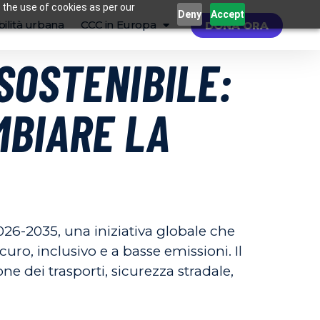
 the use of cookies as per our
Deny
Accept
ilità urbana
CCC in Europa
DONA ORA
SOSTENIBILE:
MBIARE LA
026-2035, una iniziativa globale che
uro, inclusivo e a basse emissioni. Il
ne dei trasporti, sicurezza stradale,