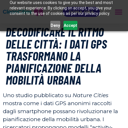
Our website uses cookies to give you the best and most
relevant experience. By clicking on accept, you give your
DONA ORA
consent to the use of cookies as per our privacy policy.
Deny
Accept
DECODIFICARE IL RITMO
DELLE CITTÀ: I DATI GPS
TRASFORMANO LA
PIANIFICAZIONE DELLA
MOBILITÀ URBANA
Uno studio pubblicato su
Nature Cities
mostra come i dati GPS anonimi raccolti
dagli smartphone possano rivoluzionare la
pianificazione della mobilità urbana. I
ricercatori propongono modelli “activity-