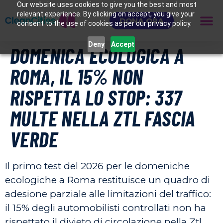
Our website uses cookies to give you the best and most
relevant experience. By clicking on accept, you give your
DONA ORA
consent to the use of cookies as per our privacy policy.
Deny
Accept
DOMENICA ECOLOGICA A
ROMA, IL 15% NON
RISPETTA LO STOP: 337
MULTE NELLA ZTL FASCIA
VERDE
Il primo test del 2026 per le domeniche
ecologiche a Roma restituisce un quadro di
adesione parziale alle limitazioni del traffico:
il 15% degli automobilisti controllati non ha
rispettato il divieto di circolazione nella Ztl