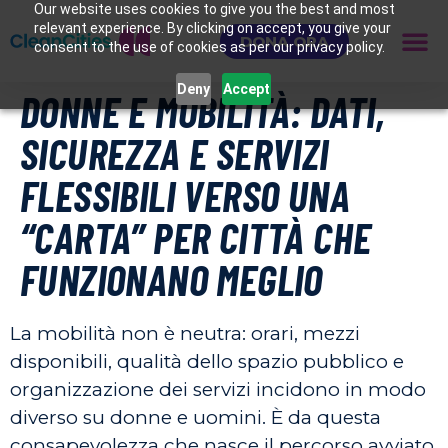
Our website uses cookies to give you the best and most
relevant experience. By clicking on accept, you give your
DONA ORA
consent to the use of cookies as per our privacy policy.
Deny
Accept
DONNE E MOBILITÀ: DATI,
SICUREZZA E SERVIZI
FLESSIBILI VERSO UNA
“CARTA” PER CITTÀ CHE
FUNZIONANO MEGLIO
La mobilità non è neutra: orari, mezzi
disponibili, qualità dello spazio pubblico e
organizzazione dei servizi incidono in modo
diverso su donne e uomini. È da questa
consapevolezza che nasce il percorso avviato