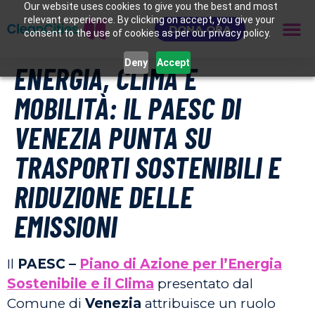
Our website uses cookies to give you the best and most
relevant experience. By clicking on accept, you give your
DONA ORA
consent to the use of cookies as per our privacy policy.
Deny
Accept
ENERGIA, CLIMA E
MOBILITÀ: IL PAESC DI
VENEZIA PUNTA SU
TRASPORTI SOSTENIBILI E
RIDUZIONE DELLE
EMISSIONI
Il
PAESC –
Piano di Azione per l’Energia
Sostenibile e il Clima
presentato dal
Comune di
Venezia
attribuisce un ruolo