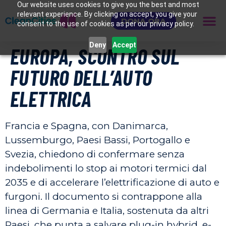
Our website uses cookies to give you the best and most
relevant experience. By clicking on accept, you give your
DONA ORA
consent to the use of cookies as per our privacy policy.
Deny
Accept
EUROPA, SCONTRO SUL
FUTURO DELL’AUTO
ELETTRICA
Francia e Spagna, con Danimarca,
Lussemburgo, Paesi Bassi, Portogallo e
Svezia, chiedono di confermare senza
indebolimenti lo stop ai motori termici dal
2035 e di accelerare l’elettrificazione di auto e
furgoni. Il documento si contrappone alla
linea di Germania e Italia, sostenuta da altri
Paesi, che punta a salvare plug-in hybrid, e-