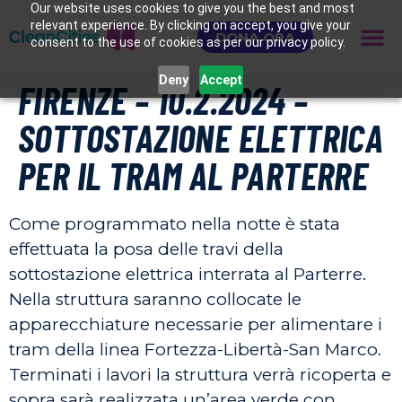
Our website uses cookies to give you the best and most
relevant experience. By clicking on accept, you give your
DONA ORA
consent to the use of cookies as per our privacy policy.
Deny
Accept
FIRENZE – 10.2.2024 –
SOTTOSTAZIONE ELETTRICA
PER IL TRAM AL PARTERRE
Come programmato nella notte è stata
effettuata la posa delle travi della
sottostazione elettrica interrata al Parterre.
Nella struttura saranno collocate le
apparecchiature necessarie per alimentare i
tram della linea Fortezza-Libertà-San Marco.
Terminati i lavori la struttura verrà ricoperta e
sopra sarà realizzata un’area verde con