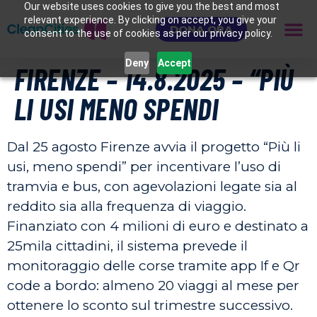
Our website uses cookies to give you the best and most
relevant experience. By clicking on accept, you give your
DONA ORA
consent to the use of cookies as per our privacy policy.
Deny
Accept
FIRENZE – 14.8.2025 – “PIÙ
LI USI MENO SPENDI
Dal 25 agosto Firenze avvia il progetto “Più li
usi, meno spendi” per incentivare l’uso di
tramvia e bus, con agevolazioni legate sia al
reddito sia alla frequenza di viaggio.
Finanziato con 4 milioni di euro e destinato a
25mila cittadini, il sistema prevede il
monitoraggio delle corse tramite app If e Qr
code a bordo: almeno 20 viaggi al mese per
ottenere lo sconto sul trimestre successivo.