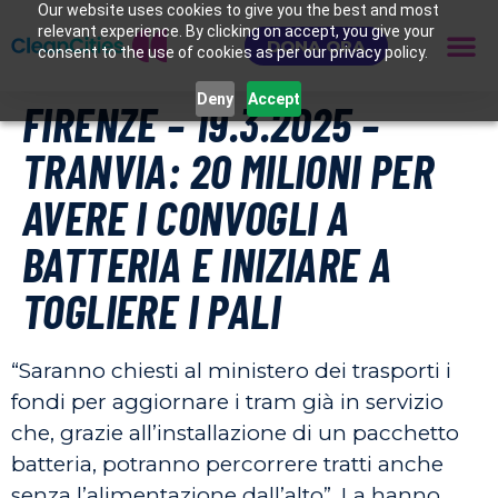
Our website uses cookies to give you the best and most
relevant experience. By clicking on accept, you give your
DONA ORA
consent to the use of cookies as per our privacy policy.
Deny
Accept
FIRENZE – 19.3.2025 –
TRANVIA: 20 MILIONI PER
AVERE I CONVOGLI A
BATTERIA E INIZIARE A
TOGLIERE I PALI
“Saranno chiesti al ministero dei trasporti i
fondi per aggiornare i tram già in servizio
che, grazie all’installazione di un pacchetto
batteria, potranno percorrere tratti anche
senza l’alimentazione dall’alto”. La hanno