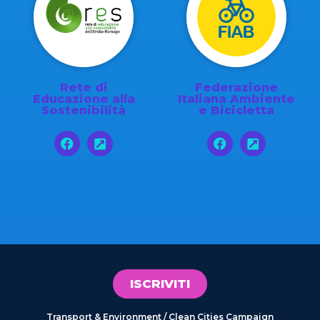
Rete di
Federazione
Educazione alla
Italiana Ambiente
Sostenibilità
e Bicicletta
ISCRIVITI
Transport & Environment / Clean Cities Campaign