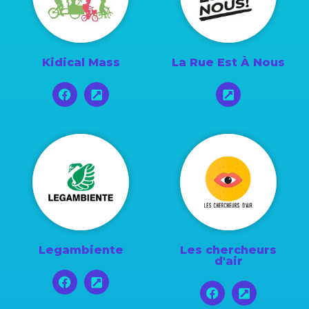
Kidical Mass
La Rue Est À Nous
Legambiente
Les chercheurs
d'air