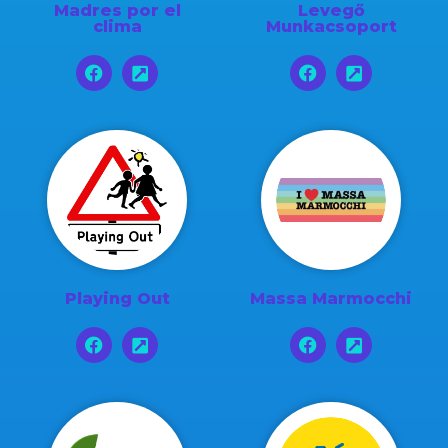
Madres por el
Levegő
clima
Munkacsoport
Playing Out
Massa Marmocchi