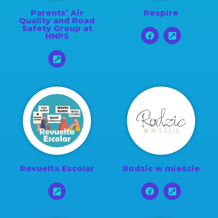
Parents’ Air
Respire
Quality and Road
Safety Group at
HNPS
Revuelta Escolar
Rodzic w mieście