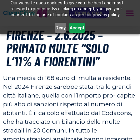
Our website uses cookies to give you the best and most
relevant experience. By clicking on accept, you give your
DONA ORA
consent to the use of cookies as per our privacy policy.
Deny
Accept
FIRENZE – 2.6.2025 –
PRIMATO MULTE “SOLO
L’11% A FIORENTINI”
Una media di 168 euro di multa a residente.
Nel 2024 Firenze sarebbe stata, tra le grandi
città italiane, quella con l’importo pro- capite
più alto di sanzioni rispetto al numero di
abitanti. È il calcolo effettuato dal Codacons,
che ha tracciato un bilancio delle multe
stradali in 20 Comuni. In tutto le
amministrazioni analizzate hanno incassato