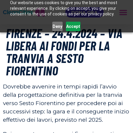
Our website uses cookies to give you the best and most
relevant experience. By clicking on accept, you give your
DONA ORA
consent to the use of cookies as per our privacy policy.
Deny
Accept
FIRENZE – 24.4.2024 – VIA
LIBERA AI FONDI PER LA
TRANVIA A SESTO
FIORENTINO
Dovrebbe avvenire in tempi rapidi l’avvio
della progettazione definitiva per la tranvia
verso Sesto Fiorentino per procedere poi ai
successivi step: la gara e il conseguente inizio
effettivo dei lavori, previsto nel 2025.