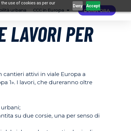
 the use of cookies as per our
Deny
Accept
ilità urbana
CCC in Europa
DONA ORA
SE LAVORI PER
 cantieri attivi in viale Europa a
pa 1». I lavori, che dureranno oltre
 urbani;
antita su due corsie, una per senso di