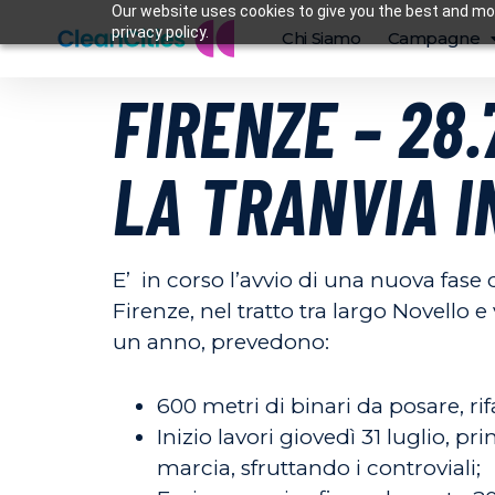
Our website uses cookies to give you the best and mos
privacy policy.
Chi Siamo
Campagne
FIRENZE – 28.
LA TRANVIA I
E’ in corso l’avvio di una nuova fase d
Firenze, nel tratto tra largo Novello 
un anno, prevedono:
600 metri di binari da posare, ri
Inizio lavori giovedì 31 luglio, 
marcia, sfruttando i controviali;