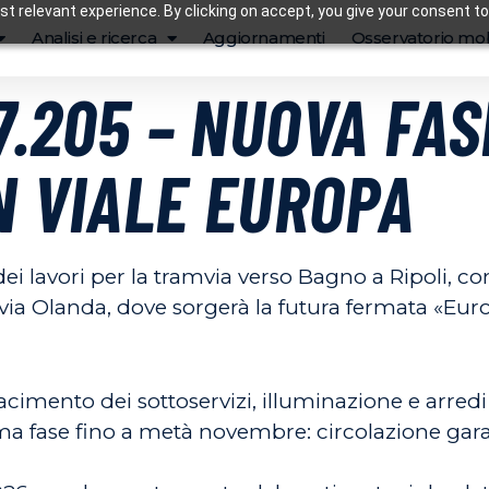
t relevant experience. By clicking on accept, you give your consent to
Analisi e ricerca
Aggiornamenti
Osservatorio mob
7.205 – NUOVA FA
N VIALE EUROPA
ei lavori per la tramvia verso Bagno a Ripoli, con
e via Olanda, dove sorgerà la futura fermata «Euro
facimento dei sottoservizi, illuminazione e arredi
prima fase fino a metà novembre: circolazione gar