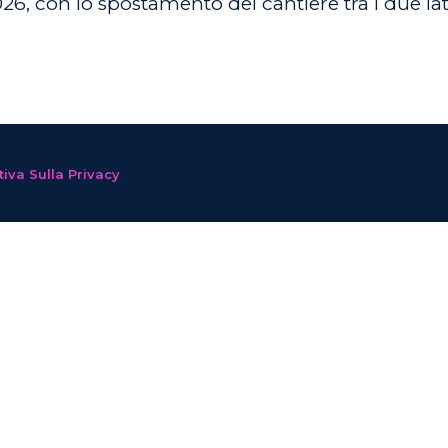
6, con lo spostamento del cantiere tra i due lati 
iva Sulla Privacy