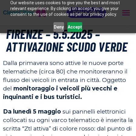
Our website uses cookies to give you the best and most
relevant experience. By clicking on accept, you give your
DONA ORA
consent to the use of cookies as per our privacy policy.
Deny
Accept
FIRENZE – 5.5.2025 –
ATTIVAZIONE SCUDO VERDE
Dalla primavera sono attive le nuove porte
telematiche (circa 80) che monitoreranno il
flusso dei veicoli in entrata in città. Oggetto
del
monitoraggio i veicoli più vecchi e
inquinanti e i bus turistici.
Da lunedì 5 maggio
sui pannelli elettronici
collocati su ogni varco telematico è inserita la
scritta “Ztl attiva” di colore rosso: dal punto di