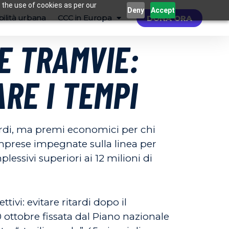
 the use of cookies as per our
Deny
Accept
ilità urbana
CCC in Europa
DONA ORA
E TRAMVIE:
RE I TEMPI
tardi, ma premi economici per chi
imprese impegnate sulla linea per
lessivi superiori ai 12 milioni di
ivi: evitare ritardi dopo il
 ottobre fissata dal Piano nazionale