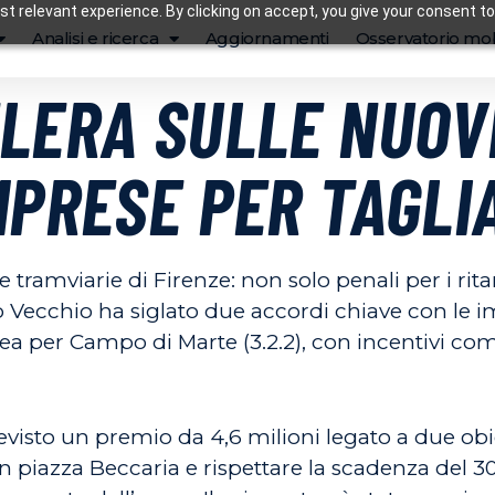
t relevant experience. By clicking on accept, you give your consent to
Analisi e ricerca
Aggiornamenti
Osservatorio mob
LERA SULLE NUOV
MPRESE PER TAGLIA
e tramviarie di Firenze: non solo penali per i ri
o Vecchio ha siglato due accordi chiave con le 
inea per Campo di Marte (3.2.2), con incentivi comp
evisto un premio da 4,6 milioni legato a due obiett
 piazza Beccaria e rispettare la scadenza del 30