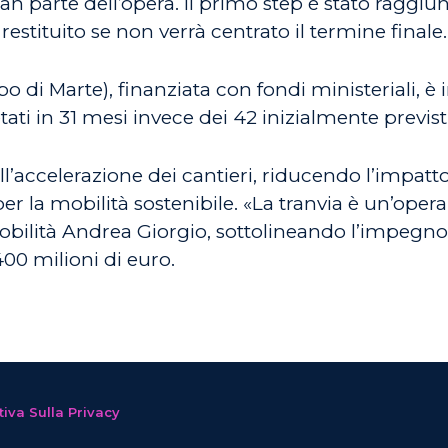
ran parte dell’opera. Il primo step è stato raggiun
restituito se non verrà centrato il termine finale.
 di Marte), finanziata con fondi ministeriali, è 
tati in 31 mesi invece dei 42 inizialmente previs
ll’accelerazione dei cantieri, riducendo l’impatto 
per la mobilità sostenibile. «La tranvia è un’oper
a Mobilità Andrea Giorgio, sottolineando l’impegn
00 milioni di euro.
iva Sulla Privacy