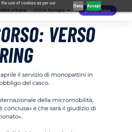
 the use of cookies as per our
Deny
Accept
ilità urbana
CCC in Europa
DONA ORA
ICORSO: VERSO
ARING
prile il servizio di monopattini in
obbligo del casco.
internazionale della micromobilità,
 conclusa» e che sarà il giudizio di
zionato».