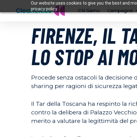
Our website uses cookies to give you the best and mos
privacy policy.
Chi Siamo
Campagne
FIRENZE, IL T
LO STOP AI M
Procede senza ostacoli la decisione d
sharing per ragioni di sicurezza leg
Il Tar della Toscana ha respinto la r
contro la delibera di Palazzo Vecchio
merito a valutare la legittimità del 