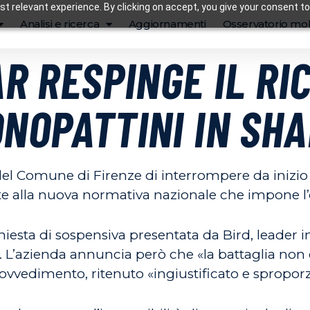
t relevant experience. By clicking on accept, you give your consent to
Analisi e ricerca
Aggiornamenti
Osservatorio mob
AR RESPINGE IL R
ONOPATTINI IN SH
el Comune di Firenze di interrompere da inizio a
ate alla nuova normativa nazionale che impone l’
ichiesta di sospensiva presentata da Bird, leader 
. L’azienda annuncia però che «la battaglia non è
provvedimento, ritenuto «ingiustificato e spropor