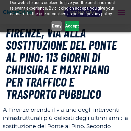
Our website uses cookies to give you the best and most
relevant experience. By clicking on accept, you give your
DONA ORA
consent to the use of cookies as per our privacy policy.
Deny
Accept
FIRENZE, VIA ALLA
SOSTITUZIONE DEL PONTE
AL PINO: 113 GIORNI DI
CHIUSURA E MAXI PIANO
PER TRAFFICO E
TRASPORTO PUBBLICO
A Firenze prende il via uno degli interventi
infrastrutturali più delicati degli ultimi anni: la
sostituzione del Ponte al Pino. Secondo