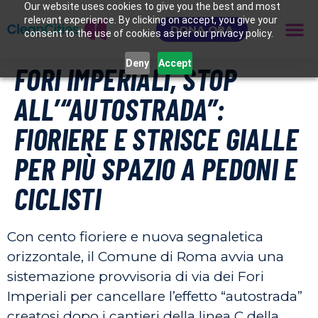
Our website uses cookies to give you the best and most
relevant experience. By clicking on accept, you give your
DONA ORA
consent to the use of cookies as per our privacy policy.
Deny
Accept
FORI IMPERIALI, STOP
ALL’“AUTOSTRADA”:
FIORIERE E STRISCE GIALLE
PER PIÙ SPAZIO A PEDONI E
CICLISTI
Con cento fioriere e nuova segnaletica
orizzontale, il Comune di Roma avvia una
sistemazione provvisoria di via dei Fori
Imperiali per cancellare l’effetto “autostrada”
creatosi dopo i cantieri della linea C della