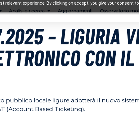
t relevant experience. By clicking on accept, you give your consent to
Analisi e ricerca
Aggiornamenti
Osservatorio mob
.2025 – LIGURIA V
ETTRONICO CON IL
orto pubblico locale ligure adotterà il nuovo siste
BT (Account Based Ticketing).