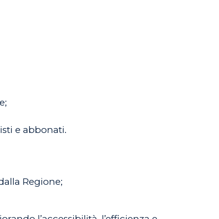
e;
sti e abbonati.
 dalla Regione;
ando l’accessibilità, l’efficienza e