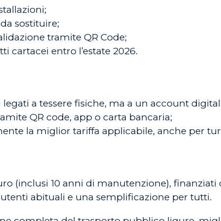
tallazioni;
da sostituire;
validazione tramite QR Code;
ti cartacei entro l’estate 2026.
ù legati a tessere fisiche, ma a un account digital
tramite QR code, app o carta bancaria;
nte la miglior tariffa applicabile, anche per turi
uro (inclusi 10 anni di manutenzione), finanziati
utenti abituali e una semplificazione per tutti.
ne completa del trasporto pubblico ligure, miglior