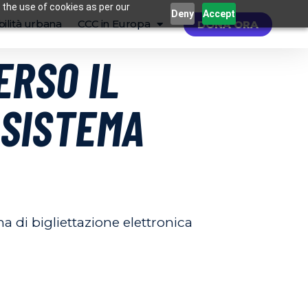
 the use of cookies as per our
Deny
Accept
ilità urbana
CCC in Europa
DONA ORA
ERSO IL
 SISTEMA
ma di bigliettazione elettronica