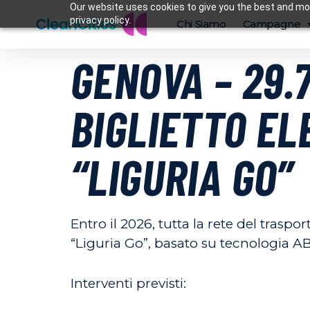
Our website uses cookies to give you the best and mos
privacy policy.
Chi Siamo
Campagne
GENOVA – 29.7
BIGLIETTO EL
“LIGURIA GO”
Entro il 2026, tutta la rete del trasp
“Liguria Go”, basato su tecnologia A
Interventi previsti: