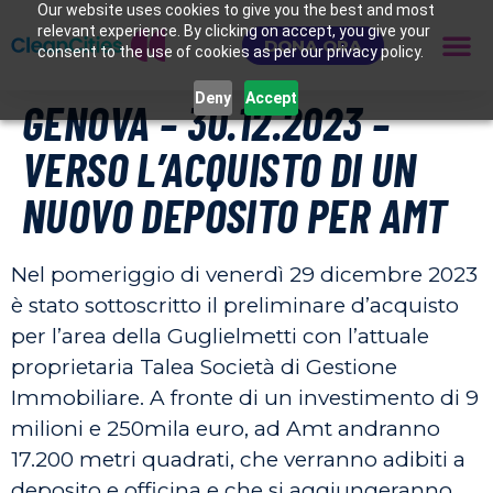
Our website uses cookies to give you the best and most
relevant experience. By clicking on accept, you give your
DONA ORA
consent to the use of cookies as per our privacy policy.
Deny
Accept
GENOVA – 30.12.2023 –
VERSO L’ACQUISTO DI UN
NUOVO DEPOSITO PER AMT
Nel pomeriggio di venerdì 29 dicembre 2023
è stato sottoscritto il preliminare d’acquisto
per l’area della Guglielmetti con l’attuale
proprietaria Talea Società di Gestione
Immobiliare. A fronte di un investimento di 9
milioni e 250mila euro, ad Amt andranno
17.200 metri quadrati, che verranno adibiti a
deposito e officina e che si aggiungeranno