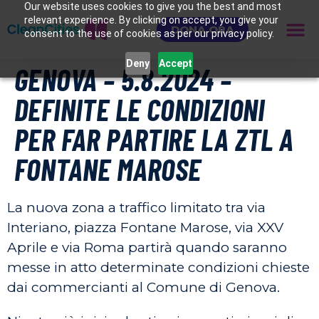
Our website uses cookies to give you the best and most
relevant experience. By clicking on accept, you give your
DONA ORA
consent to the use of cookies as per our privacy policy.
Deny
Accept
GENOVA – 5.8.2024 –
DEFINITE LE CONDIZIONI
PER FAR PARTIRE LA ZTL A
FONTANE MAROSE
La nuova zona a traffico limitato tra via
Interiano, piazza Fontane Marose, via XXV
Aprile e via Roma partirà quando saranno
messe in atto determinate condizioni chieste
dai commercianti al Comune di Genova.