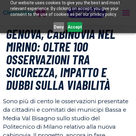
Our website uses cookies to give you the best and most
relevant experience. By clicking on accept, you give your
DONA ORA
consent to the use of cookies as per our privacy policy.
Deny
Accept
GENOVA, CABINOVIA NEL
MIRINO: OLTRE 100
OSSERVAZIONI TRA
SICUREZZA, IMPATTO E
DUBBI SULLA VIABILITÀ
Sono più di cento le osservazioni presentate
da cittadini e comitati dei municipi Bassa e
Media Val Bisagno sullo studio del
Politecnico di Milano relativo alla nuova
cabinovia. Il progetto, ancora in fase