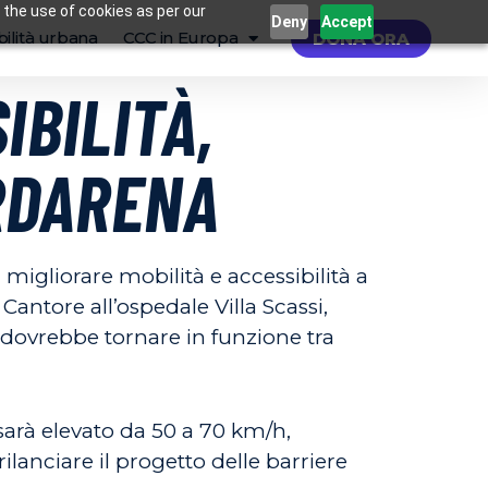
 the use of cookies as per our
Deny
Accept
ilità urbana
CCC in Europa
DONA ORA
IBILITÀ,
ERDARENA
migliorare mobilità e accessibilità a
Cantore all’ospedale Villa Scassi,
 dovrebbe tornare in funzione tra
 sarà elevato da 50 a 70 km/h,
lanciare il progetto delle barriere