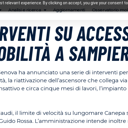
t relevant experience. By clicking on accept, you give your consent to
Analisi e ricerca
Aggiornamenti
Osservatorio mob
RVENTI SU ACCESS
OBILITÀ A SAMPI
enova ha annunciato una serie di interventi per 
à, la riattivazione dell’ascensore che collega via 
attivo e circa cinque mesi di lavori, l’impianto
collaudi, il limite di velocità su lungomare Canepa
uido Rossa. L’amministrazione intende inoltre ri