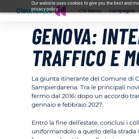
Our website uses cookies to give you the best and mos
privacy policy.
Chi Siamo
Campagne
GENOVA: INTE
TRAFFICO E M
La giunta itinerante del Comune di G
Sampierdarena. Tra le principali novit
fermo dal 2016: dopo un accordo trans
gennaio e febbraio 2027.
Entro la fine dell’estate, conclusi i 
uniformandolo a quello della strada G