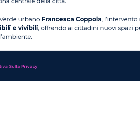
na centrale della città.
e Verde urbano
Francesca Coppola
, l’intervent
ili e vivibili
, offrendo ai cittadini nuovi spazi p
l’ambiente.
iva Sulla Privacy