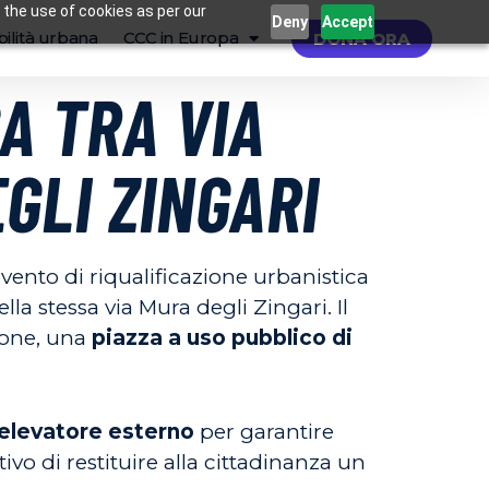
 the use of cookies as per our
Deny
Accept
ilità urbana
CCC in Europa
DONA ORA
A TRA VIA
EGLI ZINGARI
ento di riqualificazione urbanistica
la stessa via Mura degli Zingari. Il
ione, una
piazza a uso pubblico di
elevatore esterno
per garantire
ttivo di restituire alla cittadinanza un