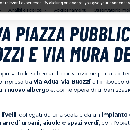
t relevant experience. By clicking on accept, you give your consent to
Analisi e ricerca
Aggiornamenti
Osservatorio mob
A PIAZZA PUBBLIC
ZZI E VIA MURA D
provato lo schema di convenzione per un interv
 compresa tra
via Adua
,
via Buozzi
e l’imbocco del
 un
nuovo albergo
e, come opera di urbanizzaz
livelli
, collegati da una scala e da un
impianto 
di
arredi urbani, aiuole e spazi verdi
, con l’obie