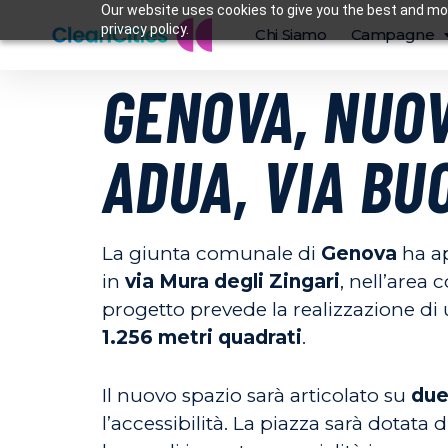
Our website uses cookies to give you the best and mos
privacy policy.
Chi Siamo
Campagne
GENOVA, NUOV
ADUA, VIA BUO
La giunta comunale di
Genova
ha ap
in
via Mura degli Zingari
, nell’area
progetto prevede la realizzazione di
1.256 metri quadrati
.
Il nuovo spazio sarà articolato su
due 
l’accessibilità. La piazza sarà dotata 