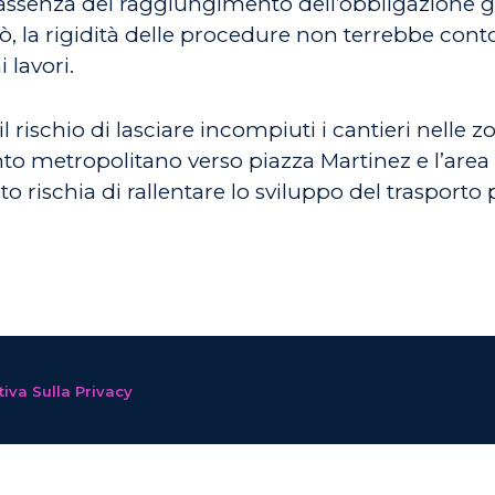
in assenza del raggiungimento dell’obbligazione 
, la rigidità delle procedure non terrebbe conto 
 lavori.
l rischio di lasciare incompiuti i cantieri nelle z
 metropolitano verso piazza Martinez e l’area o
o rischia di rallentare lo sviluppo del trasport
iva Sulla Privacy