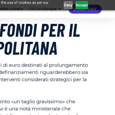
 the use of cookies as per our
Deny
Accept
ilità urbana
CCC in Europa
DONA ORA
FONDI PER IL
POLITANA
ni di euro destinati al prolungamento
 definanziamenti riguarderebbero sia
erventi considerati strategici per la
nto «un taglio gravissimo» che
a vi è una nota ministeriale che