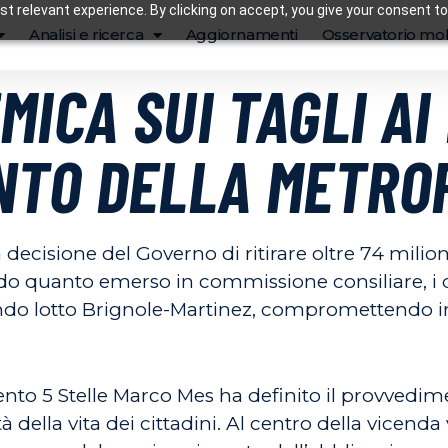
t relevant experience. By clicking on accept, you give your consent to
Analisi e ricerca
Aggiornamenti
Osservatorio mob
ICA SUI TAGLI AI 
TO DELLA METRO
decisione del Governo di ritirare oltre 74 milio
ndo quanto emerso in commissione consiliare, i
condo lotto Brignole-Martinez, compromettendo int
o 5 Stelle Marco Mes ha definito il provvedime
ità della vita dei cittadini. Al centro della vicend