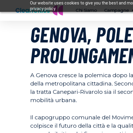
Our website uses cookies to give you the best and mos
privacy policy.
Chi Siamo
Campagne
GENOVA, POLEM
PROLUNGAMEN
A Genova cresce la polemica dopo la 
della metropolitana cittadina. Seco
la tratta Canepari-Rivarolo sia il se
mobilità urbana.
Il capogruppo comunale del Moviment
colpisce il futuro della città e la qual