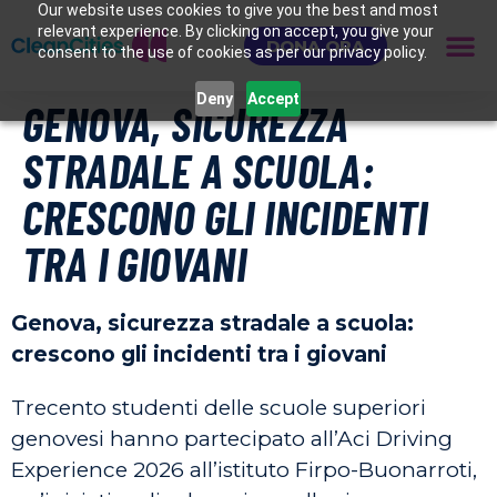
Our website uses cookies to give you the best and most
relevant experience. By clicking on accept, you give your
DONA ORA
consent to the use of cookies as per our privacy policy.
Deny
Accept
GENOVA, SICUREZZA
STRADALE A SCUOLA:
CRESCONO GLI INCIDENTI
TRA I GIOVANI
Genova, sicurezza stradale a scuola:
crescono gli incidenti tra i giovani
Trecento studenti delle scuole superiori
genovesi hanno partecipato all’Aci Driving
Experience 2026 all’istituto Firpo-Buonarroti,