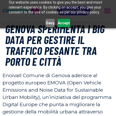
Our website uses cookies to give you the best and most
relevant experience. By clicking on accept, you give your
DONA ORA
consent to the use of cookies as per our privacy policy.
Deny
Accept
GENOVA SPERIMENTA I BIG
DATA PER GESTIRE IL
TRAFFICO PESANTE TRA
PORTO E CITTÀ
EnoivaIl Comune di Genova aderisce al
progetto europeo EMOVA (Open Vehicle
Emissions and Noise Data for Sustainable
Urban Mobility), un’iniziativa del programma
Digital Europe che punta a migliorare la
gestione della mobilità urbana attraverso