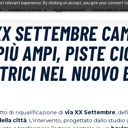
t relevant experience. By clicking on accept, you give your consent to
Analisi e ricerca
Aggiornamenti
Osservatorio mob
XX SETTEMBRE CAM
IÙ AMPI, PISTE CI
TRICI NEL NUOVO
tto di riqualificazione di
via XX Settembre
, de
ella città
. L’intervento, progettato dallo studi