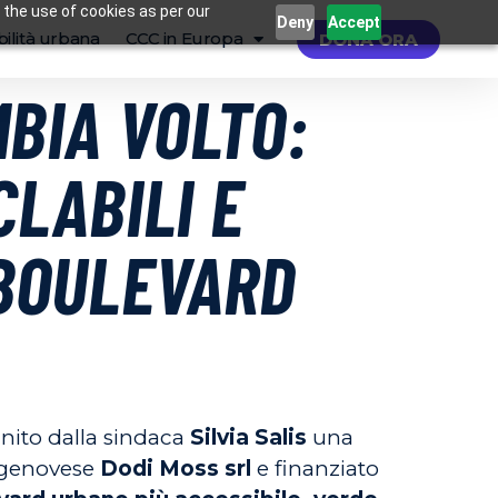
 the use of cookies as per our
Deny
Accept
ilità urbana
CCC in Europa
DONA ORA
BIA VOLTO:
CLABILI E
 BOULEVARD
finito dalla sindaca
Silvia Salis
una
o genovese
Dodi Moss srl
e finanziato