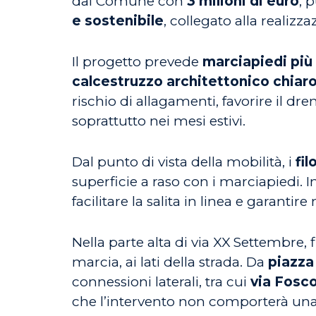
dal Comune con
3 milioni di euro
, 
e sostenibile
, collegato alla realizz
Il progetto prevede
marciapiedi più
calcestruzzo architettonico chiar
rischio di allagamenti, favorire il dr
soprattutto nei mesi estivi.
Dal punto di vista della mobilità, i
fil
superficie a raso con i marciapiedi.
facilitare la salita in linea e garanti
Nella parte alta di via XX Settembre, 
marcia, ai lati della strada. Da
piazza
connessioni laterali, tra cui
via Fosco
che l’intervento non comporterà una