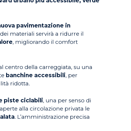
vard urbano più accessibile, verde
nuova pavimentazione in
 dei materiali servirà a ridurre il
alore
, migliorando il comfort
al centro della carreggiata, su una
ate
banchine accessibili
, per
ità ridotta.
 piste ciclabili
, una per senso di
perte alla circolazione privata le
Galata
. L’amministrazione precisa