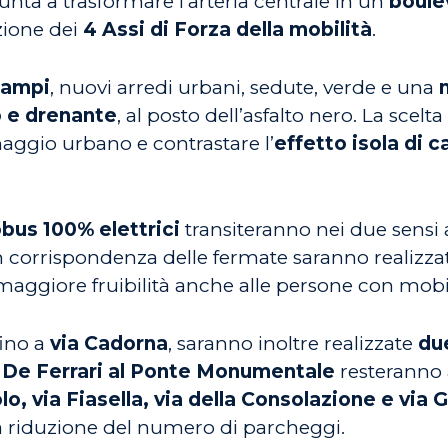
punta a trasformare l’arteria centrale in un
boule
azione dei
4 Assi di Forza della mobilità
.
 ampi
, nuovi arredi urbani, sedute, verde e una
o e drenante
, al posto dell’asfalto nero. La scelta
enaggio urbano e contrastare l’
effetto isola di c
obus 100% elettrici
transiteranno nei due sensi 
 In corrispondenza delle fermate saranno realizz
re maggiore fruibilità anche alle persone con mobil
fino a
via Cadorna
, saranno inoltre realizzate
due
 De Ferrari al Ponte Monumentale
resteranno a
lo, via Fiasella, via della Consolazione e via 
 riduzione del numero di parcheggi.