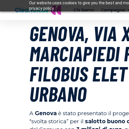
Our website uses cookies to give you the best and mos
privacy policy.
Chi Siamo
Campagne
GENOVA, VIA 
MARCIAPIEDI P
FILOBUS ELET
URBANO
A
Genova
è stato presentato il proge
“svolta storica” per il
salotto buono d