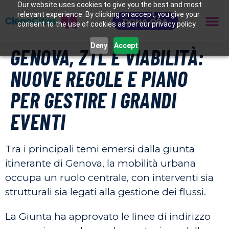
Our website uses cookies to give you the best and most
relevant experience. By clicking on accept, you give your
DONA ORA
consent to the use of cookies as per our privacy policy.
Deny
Accept
GENOVA, ZTL E VIABILITÀ:
NUOVE REGOLE E PIANO
PER GESTIRE I GRANDI
EVENTI
Tra i principali temi emersi dalla giunta
itinerante di Genova, la mobilità urbana
occupa un ruolo centrale, con interventi sia
strutturali sia legati alla gestione dei flussi.
La Giunta ha approvato le linee di indirizzo