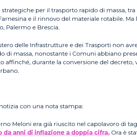
trategiche per il trasporto rapido di massa, tra c
rnesina e il rinnovo del materiale rotabile. Ma 
no, Palermo e Brescia.
istero delle Infrastrutture e dei Trasporti non av
pido di massa, nonostante i Comuni abbiano prese
o affinché, durante la conversione del decreto, v
urbano.
 notizia con una nota stampa:
erno Meloni era già riuscito nel capolavoro di ta
da anni di inflazione a doppia cifra.
Ora è sta