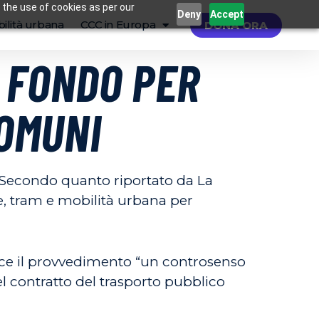
 the use of cookies as per our
Deny
Accept
ilità urbana
CCC in Europa
DONA ORA
L FONDO PER
COMUNI
 Secondo quanto riportato da La
ne, tram e mobilità urbana per
isce il provvedimento “un controsenso
del contratto del trasporto pubblico