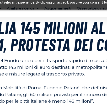
t relevant experience. By clicking on accept, you give your consent to
Analisi e ricerca
Aggiornamenti
Osservatorio mob
IA 145 MILIONI A
, PROTESTA DEI 
l Fondo unico per il trasporto rapido di massa.
tto 145 milioni di euro destinati a metropolita
se e misure legate al trasporto privato.
alla Mobilità di Roma, Eugenio Patanè, che defin
do Patanè, gli 80 milioni previsti per il rinnovo 
do per le città italiane è meno 145 milioni”.