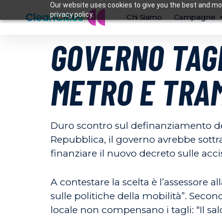
Our website uses cookies to give you the best and mos
privacy policy.
Chi Siamo
Campagne
GOVERNO TAGL
METRO E TRAM
Duro scontro sul definanziamento de
Repubblica, il governo avrebbe sottra
finanziare il nuovo decreto sulle acci
A contestare la scelta è l’assessore 
sulle politiche della mobilità”. Secon
locale non compensano i tagli: “Il sal