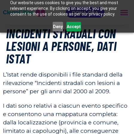
Our website uses cookies to give you the best and most
relevant experience. By clicking on accept, you give your
DONA ORA
consent to the use of cookies as per our privacy policy.
Deny
Accept
INCIDENTI STRADALI CON
LESIONI A PERSONE, DATI
ISTAT
L’Istat rende disponibili i file standard della
rilevazione “Incidenti stradali con lesioni a
persone” per gli anni dal 2000 al 2009.
I dati sono relativi a ciascun evento specifico
e consentono una mappatura completa:
dalla localizzazione (provincia e comune,
limitato ai capoluoghi), alle conseguenze